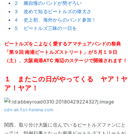
２ 腕自慢のバンドが勢ぞろい
３ 改めて知るビートルズの偉大さ
４ 史上初、海外からのバンド参加！
５ ビートルズ三昧の一日を
ビートルズ
をこよなく愛するア
マチュア
バンドの祭典
「第９回 南港
ビートルズ
ストリート」が５月１９日
（土）、大阪南港
ATC
海辺のステージで開催されます！
１ またこの日がやってくる ヤア！ヤ
ア！ヤア！
cdn-ak.f.st-hatena.com
関西、取り分け大阪に住んでいる
ビートルズ
ファンにと
っては、恒例行事となった南港
ビートルズ
ストリートが